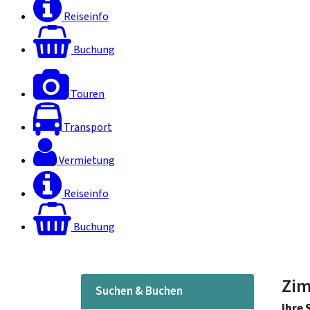
Reiseinfo
Buchung
Touren
Transport
Vermietung
Reiseinfo
Buchung
Zim
Suchen & Buchen
Ihre 