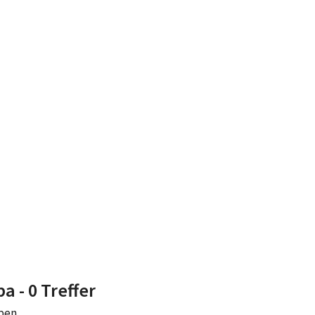
ppa
- 0 Treffer
eben