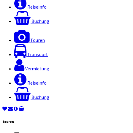
Reiseinfo
Buchung
Touren
Transport
Vermietung
Reiseinfo
Buchung
Touren