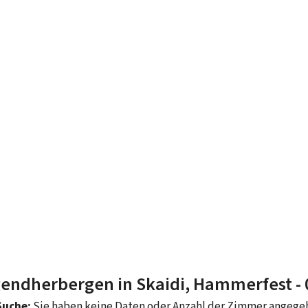
endherbergen in Skaidi, Hammerfest
-
Suche:
Sie haben keine Daten oder Anzahl der Zimmer angeg