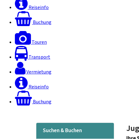
Reiseinfo
Buchung
Touren
Transport
Vermietung
Reiseinfo
Buchung
Jug
Suchen & Buchen
Ihre 