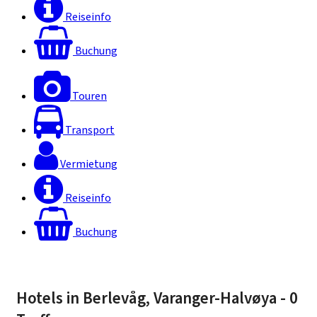
Reiseinfo
Buchung
Touren
Transport
Vermietung
Reiseinfo
Buchung
Hotels in Berlevåg, Varanger-Halvøya
- 0