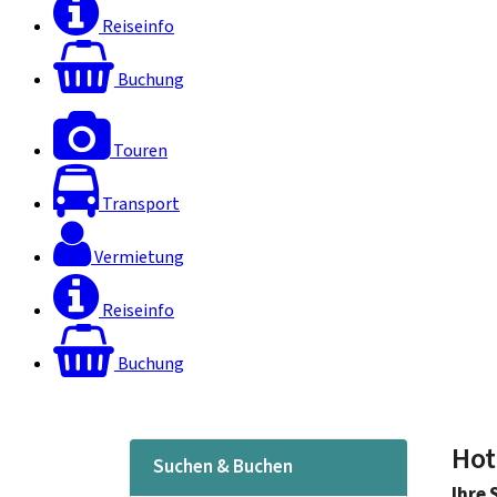
Reiseinfo
Buchung
Touren
Transport
Vermietung
Reiseinfo
Buchung
Hot
Suchen & Buchen
Ihre 