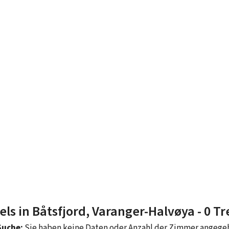
els in Båtsfjord, Varanger-Halvøya
- 0 Tr
Suche:
Sie haben keine Daten oder Anzahl der Zimmer angeg