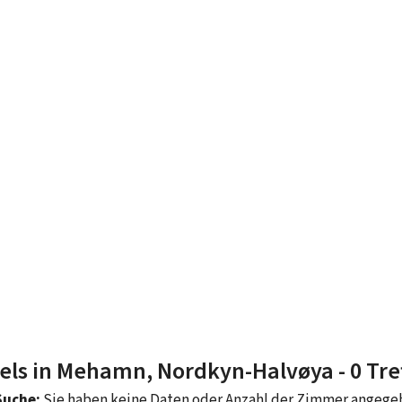
els in Mehamn, Nordkyn-Halvøya
- 0 Tre
Suche:
Sie haben keine Daten oder Anzahl der Zimmer angeg