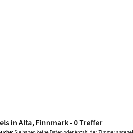
els in Alta, Finnmark
- 0 Treffer
Suche:
Sie haben keine Daten oder Anzahl der Zimmer angeg