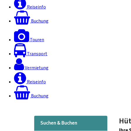
Reiseinfo
Buchung
Touren
Transport
Vermietung
Reiseinfo
Buchung
Hüt
Suchen & Buchen
Ihre 