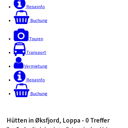
Reiseinfo
Buchung
Touren
Transport
Vermietung
Reiseinfo
Buchung
Hütten in Øksfjord, Loppa
- 0 Treffer