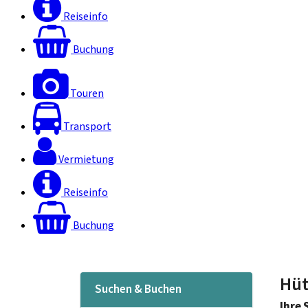
Reiseinfo
Buchung
Touren
Transport
Vermietung
Reiseinfo
Buchung
Hüt
Suchen & Buchen
Ihre 