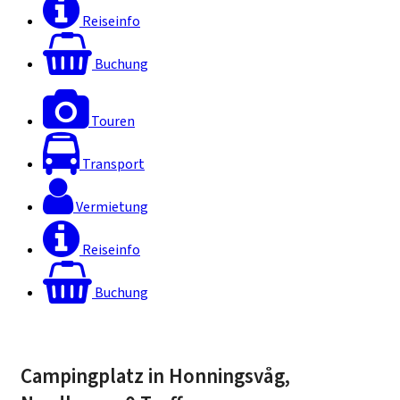
Reiseinfo
Buchung
Touren
Transport
Vermietung
Reiseinfo
Buchung
Campingplatz in Honningsvåg,